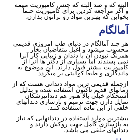
البته که و صد البته که جنس کامپوزیت مهمه
و اگر مراجعه کردین برای کامپوزیت حتما
بخواین که بهترین مواد رو براتون بذارن.
آمالگام
هر چند آمالگام در دنیای طب امروزی قدیمی
محسوب میشود و اغبل متقاضیان بخار
همرنگ نبودن آن با دندان و زیبایی کار آنرا
نمی پسندند اما بسیاری از دکتر ها آنرا از
کامپوزیت بیشتر قبول دارند. این موضوع به
ماندگاری و طبعا کوآلیتی بر میگردد.
ازجمله قدیمی ترین مواد دندانی هست که از
زمانهای قدیم تاکنون استفاده شده و بدلیل
استحکام خیلی بالا هنوز هم دندانپزشکان
تمایل دارن جهت ترمیم و بازسازی دندانهای
خلفی از این ماده استفاده کنند.
بیشترین موارد استفاده در دندانهایی که نیاز
به بازسازی کامل جهت روکش دارند و
دندانهای خلفی می باشد.