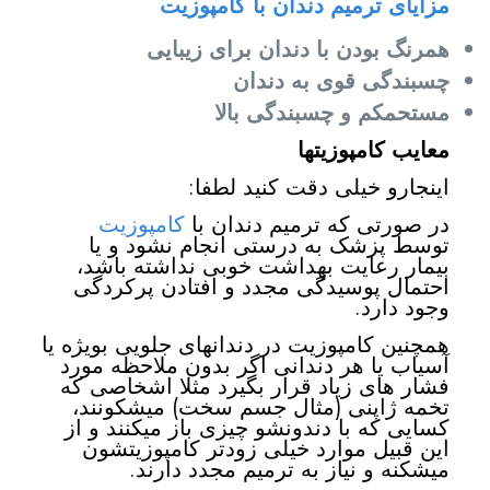
مزایای ترمیم دندان با کامپوزیت
همرنگ بودن با دندان برای زیبایی
چسبندگی قوی به دندان
مستحمکم و چسبندگی بالا
معایب کامپوزیتها
اینجارو خیلی دقت کنید لطفا:
در صورتی که ترمیم دندان با
کامپوزیت
توسط پزشک به درستی انجام نشود و یا
بیمار رعایت بهداشت خوبی نداشته باشد،
احتمال پوسیدگی مجدد و افتادن پرکردگی
وجود دارد.
همچنین کامپوزیت در دندانهای جلویی بویژه یا
آسیاب یا هر دندانی اگر بدون ملاحظه مورد
فشار های زیاد قرار بگیرد مثلا اشخاصی که
تخمه ژاپنی (مثال جسم سخت) میشکونند،
کسایی که با دندونشو چیزی باز میکنند و از
این قبیل موارد خیلی زودتر کامپوزیتشون
میشکنه و نیاز به ترمیم مجدد دارند.